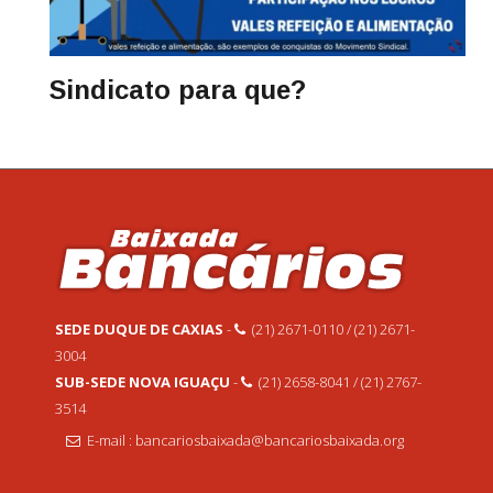
Sindicato para que?
SEDE DUQUE DE CAXIAS
-
(21) 2671-0110 / (21) 2671-
3004
SUB-SEDE NOVA IGUAÇU
-
(21) 2658-8041 / (21) 2767-
3514
E-mail : bancariosbaixada@bancariosbaixada.org