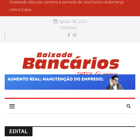
Comando discute carreira e jornada de seis horas nesta terça
com a Caixa
Agosto 08, 2026
WebMail
EDITAL