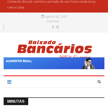
Comando discute carreira e jornada de seis horas nesta terça
com a Caixa
Agosto 06, 2026
WebMail
MINUTAS