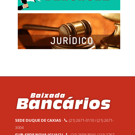
SEDE DUQUE DE CAXIAS
-
(21) 2671-0110 / (21) 2671-
3004
SUB-SEDE NOVA IGUAÇU
-
(21) 2658-8041 / (21) 2767-