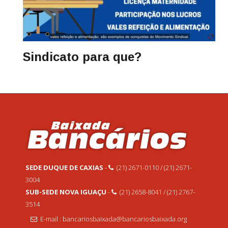
Sindicato para que?
SEDE DUQUE DE CAXIAS
-
(21) 2671-0110 / (21) 2671-
3004
SUB-SEDE NOVA IGUAÇU
-
(21) 2658-8041 / (21) 2767-
3514
E-mail : bancariosbaixada@bancariosbaixada.org