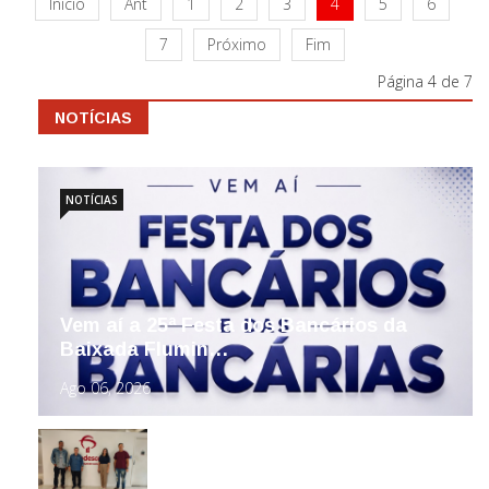
Início
Ant
1
2
3
4
5
6
7
Próximo
Fim
Página 4 de 7
NOTÍCIAS
NOTÍCIAS
Vem aí a 25ª Festa dos Bancários da
Baixada Flumin…
Ago 06, 2026