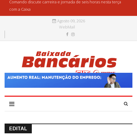
Comando discute carreira e jornada de seis horas nesta terça
com a Caixa
Agosto 09, 2026
WebMail
EDITAL