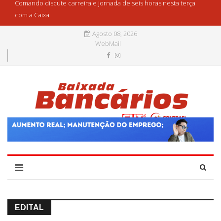
Comando discute carreira e jornada de seis horas nesta terça
com a Caixa
Agosto 08, 2026
WebMail
EDITAL