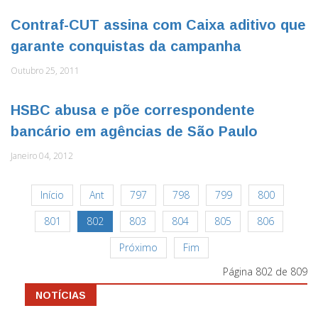
Contraf-CUT assina com Caixa aditivo que
garante conquistas da campanha
Outubro 25, 2011
HSBC abusa e põe correspondente
bancário em agências de São Paulo
Janeiro 04, 2012
Início
Ant
797
798
799
800
801
802
803
804
805
806
Próximo
Fim
Página 802 de 809
NOTÍCIAS