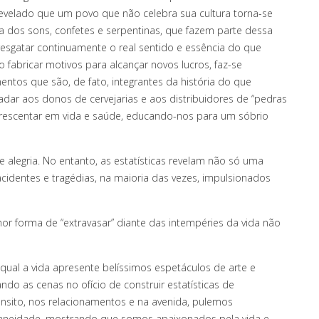
 revelado que um povo que não celebra sua cultura torna-se
 dos sons, confetes e serpentinas, que fazem parte dessa
resgatar continuamente o real sentido e essência do que
fabricar motivos para alcançar novos lucros, faz-se
entos que são, de fato, integrantes da história do que
radar aos donos de cervejarias e aos distribuidores de “pedras
rescentar em vida e saúde, educando-nos para um sóbrio
e alegria. No entanto, as estatísticas revelam não só uma
dentes e tragédias, na maioria das vezes, impulsionados
hor forma de “extravasar” diante das intempéries da vida não
qual a vida apresente belíssimos espetáculos de arte e
ndo as cenas no ofício de construir estatísticas de
ânsito, nos relacionamentos e na avenida, pulemos
taneidade, mostrando que somos apaixonados pela vida e