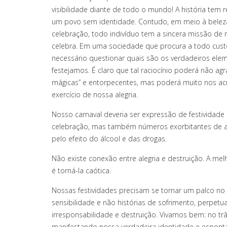
visibilidade diante de todo o mundo! A história tem
um povo sem identidade. Contudo, em meio à beleza
celebração, todo indivíduo tem a sincera missão de 
celebra. Em uma sociedade que procura a todo custo 
necessário questionar quais são os verdadeiros elem
festejamos. É claro que tal raciocínio poderá não ag
mágicas” e entorpecentes, mas poderá muito nos ac
exercício de nossa alegria.
Nosso carnaval deveria ser expressão de festividade 
celebração, mas também números exorbitantes de aci
pelo efeito do álcool e das drogas.
Não existe conexão entre alegria e destruição. A mel
é torná-la caótica.
Nossas festividades precisam se tornar um palco no 
sensibilidade e não histórias de sofrimento, perpetua
irresponsabilidade e destruição. Vivamos bem: no tr
manifestando nossa verdadeira identidade e espon