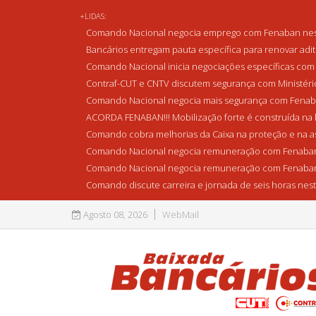
+LIDAS:
Comando Nacional negocia emprego com Fenaban nest
Bancários entregam pauta específica para renovar adi
Comando Nacional inicia negociações específicas com 
Contraf-CUT e CNTV discutem segurança com Ministério 
Comando Nacional negocia mais segurança com Fenaba
ACORDA FENABAN!!! Mobilização forte é construída na l
Comando cobra melhorias da Caixa na proteção e na as
Comando Nacional negocia remuneração com Fenaban
Comando Nacional negocia remuneração com Fenaban
Comando discute carreira e jornada de seis horas nest
Agosto 08, 2026
WebMail