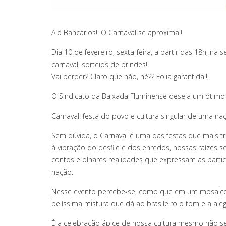
Alô Bancários!! O Carnaval se aproxima!!
Dia 10 de fevereiro, sexta-feira, a partir das 18h, na
carnaval, sorteios de brindes!!
Vai perder? Claro que não, né?? Folia garantida!!
O Sindicato da Baixada Fluminense deseja um ótimo c
Carnaval: festa do povo e cultura singular de uma na
Sem dúvida, o Carnaval é uma das festas que mais tr
à vibração do desfile e dos enredos, nossas raízes 
contos e olhares realidades que expressam as parti
nação.
Nesse evento percebe-se, como que em um mosaico, 
belíssima mistura que dá ao brasileiro o tom e a aleg
É a celebração ápice de nossa cultura mesmo não s