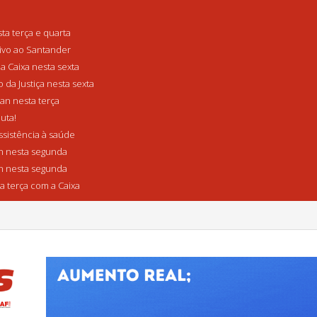
a terça e quarta
tivo ao Santander
a Caixa nesta sexta
da Justiça nesta sexta
n nesta terça
uta!
sistência à saúde
 nesta segunda
 nesta segunda
a terça com a Caixa