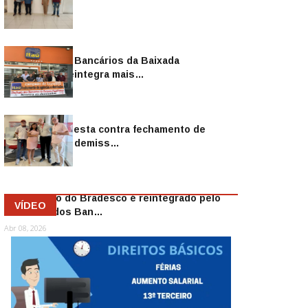
Sindicato dos Bancários da Baixada
Fluminense reintegra mais…
Jul 14, 2026
Sindicato protesta contra fechamento de
agências e as demiss…
Mai 13, 2026
Funcionário do Bradesco é reintegrado pelo
VÍDEO
Sindicato dos Ban…
Abr 08, 2026