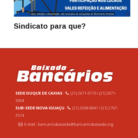
Sindicato para que?
SEDE DUQUE DE CAXIAS
-
(21) 2671-0110 / (21) 2671-
3004
SUB-SEDE NOVA IGUAÇU
-
(21) 2658-8041 / (21) 2767-
3514
E-mail : bancariosbaixada@bancariosbaixada.org