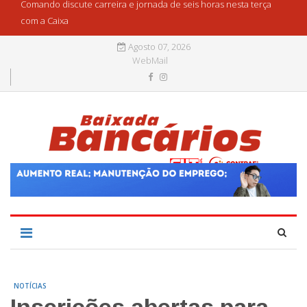
Comando discute carreira e jornada de seis horas nesta terça
com a Caixa
Agosto 07, 2026
WebMail
NOTÍCIAS