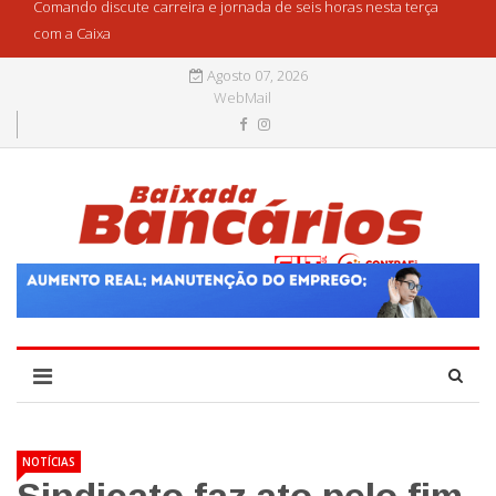
Comando discute carreira e jornada de seis horas nesta terça
com a Caixa
Agosto 07, 2026
WebMail
NOTÍCIAS