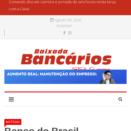
Comando discute carreira e jornada de seis horas nesta terça
com a Caixa
Agosto 09, 2026
WebMail
NOTÍCIAS