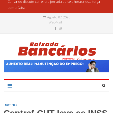
Comando discute carreira e jornada de seis horas nesta terça
com a Caixa
Agosto 07, 2026
WebMail
NOTÍCIAS