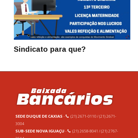
Sindicato para que?
SEDE DUQUE DE CAXIAS
-
(21) 2671-0110 / (21) 2671-
3004
SUB-SEDE NOVA IGUAÇU
-
(21) 2658-8041 / (21) 2767-