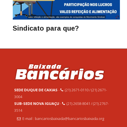
Sindicato para que?
SEDE DUQUE DE CAXIAS
-
(21) 2671-0110 / (21) 2671-
3004
SUB-SEDE NOVA IGUAÇU
-
(21) 2658-8041 / (21) 2767-
3514
E-mail : bancariosbaixada@bancariosbaixada.org