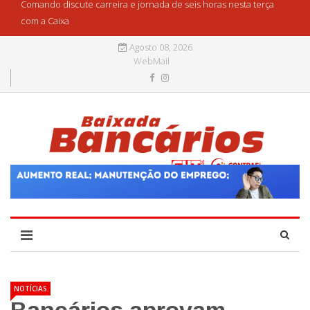
Comando discute carreira e jornada de seis horas nesta terça
com a Caixa
Agosto 08, 2026
WebMail
NOTÍCIAS