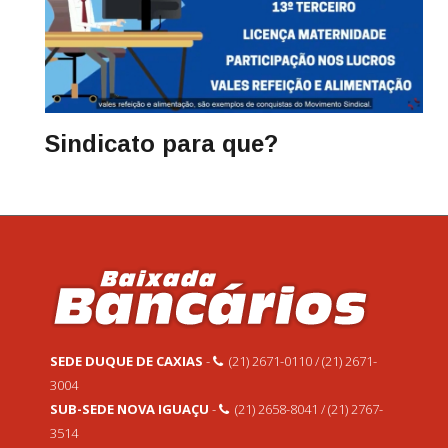
Sindicato para que?
SEDE DUQUE DE CAXIAS
-
(21) 2671-0110 / (21) 2671-
3004
SUB-SEDE NOVA IGUAÇU
-
(21) 2658-8041 / (21) 2767-
3514