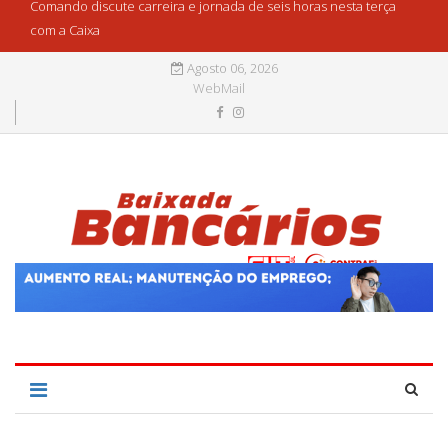
Comando discute carreira e jornada de seis horas nesta terça
com a Caixa
Agosto 06, 2026
WebMail