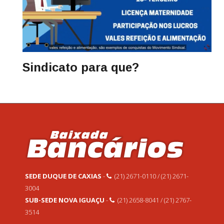
Sindicato para que?
SEDE DUQUE DE CAXIAS
-
(21) 2671-0110 / (21) 2671-
3004
SUB-SEDE NOVA IGUAÇU
-
(21) 2658-8041 / (21) 2767-
3514