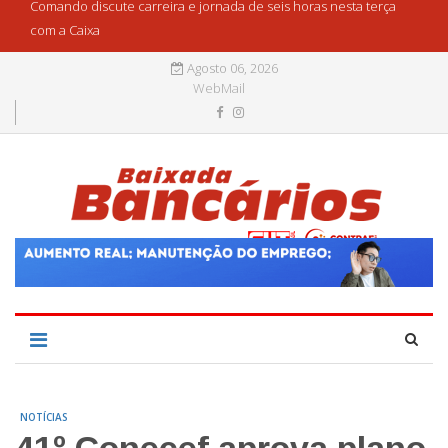
Comando discute carreira e jornada de seis horas nesta terça
com a Caixa
Agosto 06, 2026
WebMail
NOTÍCIAS