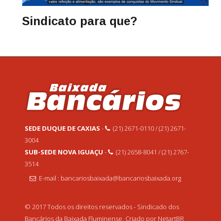
Sindicato para que?
SEDE DUQUE DE CAXIAS
-
(21) 2671-0110 / (21) 2671-
3004
SUB-SEDE NOVA IGUAÇU
-
(21) 2658-8041 / (21) 2767-
3514
E-mail : bancariosbaixada@bancariosbaixada.org
© 2017 Todos os direitos reservados - Sindicado dos
Bancários da Baixada Fluminense. Criado por NetartBR