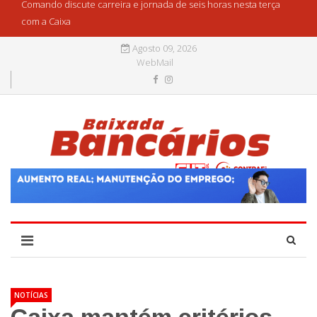
Comando discute carreira e jornada de seis horas nesta terça
com a Caixa
Agosto 09, 2026
WebMail
NOTÍCIAS