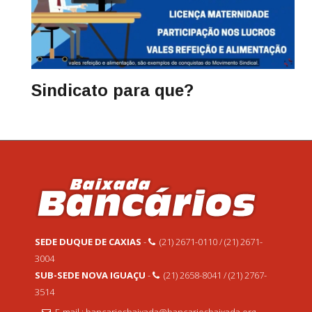
Sindicato para que?
SEDE DUQUE DE CAXIAS
-
(21) 2671-0110 / (21) 2671-
3004
SUB-SEDE NOVA IGUAÇU
-
(21) 2658-8041 / (21) 2767-
3514
E-mail : bancariosbaixada@bancariosbaixada.org