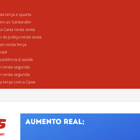
a terça e quarta
tivo ao Santander
a Caixa nesta sexta
da Justiça nesta sexta
n nesta terça
uta!
sistência à saúde
 nesta segunda
 nesta segunda
a terça com a Caixa