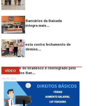
Sindicato dos Bancários da Baixada
Fluminense reintegra mais…
Jul 14, 2026
Sindicato protesta contra fechamento de
agências e as demiss…
Mai 13, 2026
Funcionário do Bradesco é reintegrado pelo
VÍDEO
Sindicato dos Ban…
Abr 08, 2026