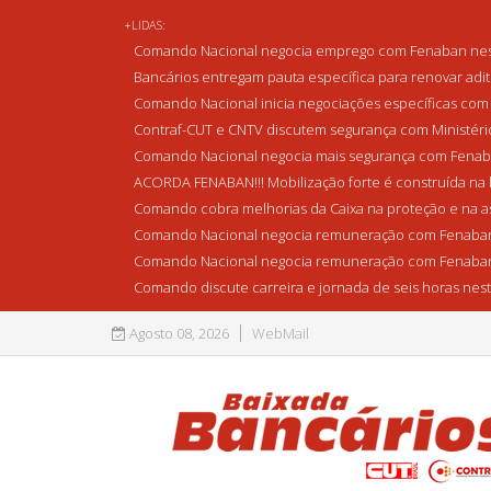
+LIDAS:
Comando Nacional negocia emprego com Fenaban nest
Bancários entregam pauta específica para renovar adi
Comando Nacional inicia negociações específicas com 
Contraf-CUT e CNTV discutem segurança com Ministério 
Comando Nacional negocia mais segurança com Fenaba
ACORDA FENABAN!!! Mobilização forte é construída na l
Comando cobra melhorias da Caixa na proteção e na as
Comando Nacional negocia remuneração com Fenaban
Comando Nacional negocia remuneração com Fenaban
Comando discute carreira e jornada de seis horas nest
Agosto 08, 2026
WebMail