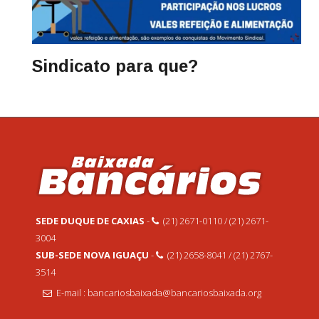
Sindicato para que?
SEDE DUQUE DE CAXIAS
-
(21) 2671-0110 / (21) 2671-
3004
SUB-SEDE NOVA IGUAÇU
-
(21) 2658-8041 / (21) 2767-
3514
E-mail : bancariosbaixada@bancariosbaixada.org