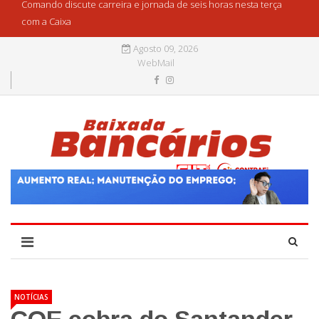
Comando discute carreira e jornada de seis horas nesta terça
com a Caixa
Agosto 09, 2026
WebMail
NOTÍCIAS