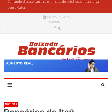
Comando discute carreira e jornada de seis horas nesta terça
com a Caixa
Agosto 09, 2026
WebMail
NOTÍCIAS