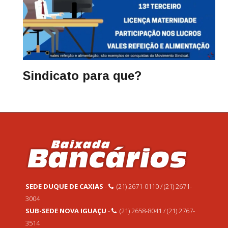
Sindicato para que?
SEDE DUQUE DE CAXIAS
-
(21) 2671-0110 / (21) 2671-
3004
SUB-SEDE NOVA IGUAÇU
-
(21) 2658-8041 / (21) 2767-
3514