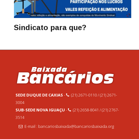
Sindicato para que?
SEDE DUQUE DE CAXIAS
-
(21) 2671-0110 / (21) 2671-
3004
SUB-SEDE NOVA IGUAÇU
-
(21) 2658-8041 / (21) 2767-
3514
E-mail : bancariosbaixada@bancariosbaixada.org