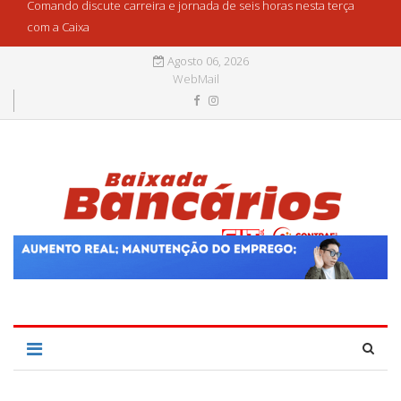
Comando discute carreira e jornada de seis horas nesta terça
com a Caixa
Agosto 06, 2026
WebMail