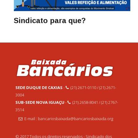
Sindicato para que?
SEDE DUQUE DE CAXIAS
-
(21) 2671-0110 / (21) 2671-
3004
SUB-SEDE NOVA IGUAÇU
-
(21) 2658-8041 / (21) 2767-
3514
E-mail : bancariosbaixada@bancariosbaixada.org
© 2017 Todos os direitos reservados - Sindicado dos