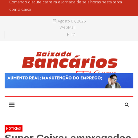
Comando discute carreira e jornada de seis horas nesta terça
com a Caixa
Agosto 07, 2026
WebMail
NOTÍCIAS