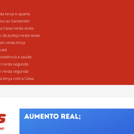
a terça e quarta
tivo ao Santander
a Caixa nesta sexta
da Justiça nesta sexta
n nesta terça
uta!
sistência à saúde
 nesta segunda
 nesta segunda
a terça com a Caixa