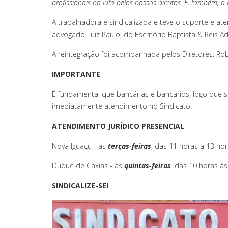
profissionais na luta pelos nossos direitos. E, também,
A trabalhadora é sindicalizada e teve o suporte e a
advogado Luiz Paulo, do Escritório Baptista & Reis
A reintegração foi acompanhada pelos Diretores: Robe
IMPORTANTE
É fundamental que bancárias e bancários, logo que
imediatamente atendimento no Sindicato.
ATENDIMENTO JURÍDICO PRESENCIAL
Nova Iguaçu - às
terças-feiras
, das 11 horas
à 13 ho
Duque de Caxias - às
quintas-feiras
, das 10 horas às
SINDICALIZE-SE!