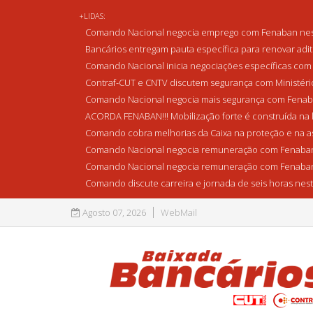
+LIDAS:
Comando Nacional negocia emprego com Fenaban nest
Bancários entregam pauta específica para renovar adi
Comando Nacional inicia negociações específicas com 
Contraf-CUT e CNTV discutem segurança com Ministério 
Comando Nacional negocia mais segurança com Fenaba
ACORDA FENABAN!!! Mobilização forte é construída na l
Comando cobra melhorias da Caixa na proteção e na as
Comando Nacional negocia remuneração com Fenaban
Comando Nacional negocia remuneração com Fenaban
Comando discute carreira e jornada de seis horas nest
Agosto 07, 2026
WebMail