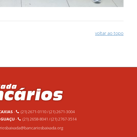
voltar ao topo
CAXIAS
-
(21) 2671-0110 / (21) 2671-3004
 IGUAÇU
-
(21) 2658-8041 / (21) 2767-3514
ariosbaixada@bancariosbaixada.org