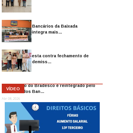
Sindicato dos Bancários da Baixada
Fluminense reintegra mais…
Jul 14, 2026
Sindicato protesta contra fechamento de
agências e as demiss…
Mai 13, 2026
Funcionário do Bradesco é reintegrado pelo
VÍDEO
Sindicato dos Ban…
Abr 08, 2026