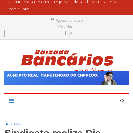
Comando discute carreira e jornada de seis horas nesta terça
com a Caixa
Agosto 07, 2026
WebMail
NOTÍCIAS