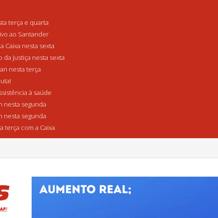
a terça e quarta
tivo ao Santander
a Caixa nesta sexta
da Justiça nesta sexta
n nesta terça
uta!
sistência à saúde
 nesta segunda
 nesta segunda
a terça com a Caixa