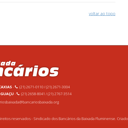
voltar ao topo
CAXIAS
-
(21) 2671-0110 / (21) 2671-3004
 IGUAÇU
-
(21) 2658-8041 / (21) 2767-3514
ariosbaixada@bancariosbaixada.org
reitos reservados - Sindicado dos Bancários da Baixada Fluminense. Criad