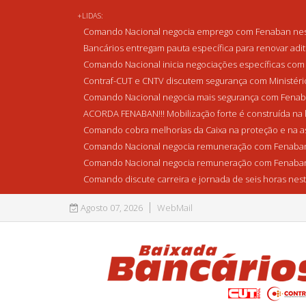
+LIDAS:
Comando Nacional negocia emprego com Fenaban nest
Bancários entregam pauta específica para renovar adi
Comando Nacional inicia negociações específicas com 
Contraf-CUT e CNTV discutem segurança com Ministério 
Comando Nacional negocia mais segurança com Fenaba
ACORDA FENABAN!!! Mobilização forte é construída na l
Comando cobra melhorias da Caixa na proteção e na as
Comando Nacional negocia remuneração com Fenaban
Comando Nacional negocia remuneração com Fenaban
Comando discute carreira e jornada de seis horas nest
Agosto 07, 2026
WebMail