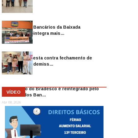
Sindicato dos Bancários da Baixada
Fluminense reintegra mais…
Jul 14, 2026
Sindicato protesta contra fechamento de
agências e as demiss…
Mai 13, 2026
Funcionário do Bradesco é reintegrado pelo
VÍDEO
Sindicato dos Ban…
Abr 08, 2026