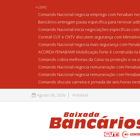
+LIDAS:
Comando Nacional negocia emprego com Fenaban nest
Bancários entregam pauta específica para renovar adi
Comando Nacional inicia negociações específicas com 
Contraf-CUT e CNTV discutem segurança com Ministério 
Comando Nacional negocia mais segurança com Fenaba
ACORDA FENABAN!!! Mobilização forte é construída na l
Comando cobra melhorias da Caixa na proteção e na as
Comando Nacional negocia remuneração com Fenaban
Comando Nacional negocia remuneração com Fenaban
Comando discute carreira e jornada de seis horas nest
Agosto 06, 2026
WebMail