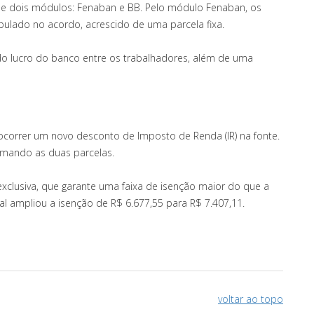
ir de dois módulos: Fenaban e BB. Pelo módulo Fenaban, os
pulado no acordo, acrescido de uma parcela fixa.
 do lucro do banco entre os trabalhadores, além de uma
correr um novo desconto de Imposto de Renda (IR) na fonte.
somando as duas parcelas.
xclusiva, que garante uma faixa de isenção maior do que a
al ampliou a isenção de R$ 6.677,55 para R$ 7.407,11.
voltar ao topo