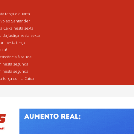
a terça e quarta
tivo ao Santander
a Caixa nesta sexta
da Justiça nesta sexta
n nesta terça
uta!
sistência à saúde
 nesta segunda
 nesta segunda
a terça com a Caixa