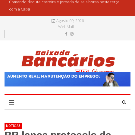
Comando discute carreira e jornada de seis horas nesta terça
com a Caixa
Agosto 09, 2026
WebMail
NOTÍCIAS