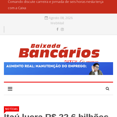
Comando discute carreira e jornada de seis horas nesta terça
com a Caixa
Agosto 08, 2026
WebMail
NOTÍCIAS