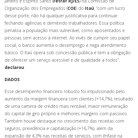
Janeiro e Espírito Santo (
Fetraf RJ/ES
) na Comissão de
Organização dos Empregados (
COE
) do
Itaú
, “com um lucro
desse porte, não há qualquer justificativa para continuar
fechando agências e demitindo trabalhadores. Essa política
penaliza a população mais vulnerável, como aposentados e
pessoas sem acesso à internet. Ao invés de cumprir seu papel
social, o banco aumenta o desemprego e nega atendimento
básico. O Itaú opera sob concessão pública e tem a obrigação
de oferecer um serviço acessível e de qualidade a todos”,
declarou
.
DADOS
Esse desempenho financeiro robusto foi impulsionado pelo
aumento da margem financeira com clientes (+14,7%), resultado
de uma carteira de crédito mais rentável, maior remuneração
do capital de giro próprio e melhores margens com passivos.
Também houve destaque no crescimento das receitas com
seguros, previdência e capitalização (+16,7%), além da
expansão de 4,3% nas receitas de serviços, com ênfase na