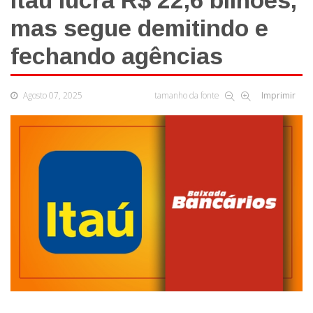
Itaú lucra R$ 22,6 bilhões,
mas segue demitindo e
fechando agências
Agosto 07, 2025
tamanho da fonte
Imprimir