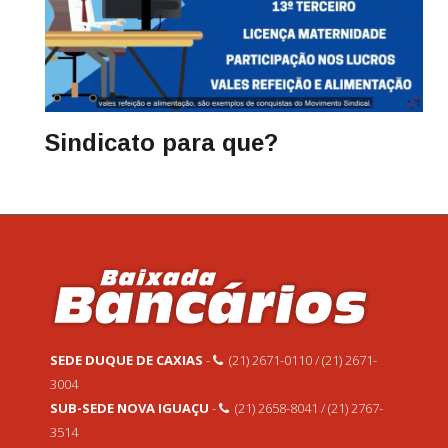
Sindicato para que?
SEDE DUQUE DE CAXIAS
-
(21) 2671-0110 / (21) 2671-
3004
SUB-SEDE NOVA IGUAÇU
-
(21) 2658-8041 / (21) 2767-
3514