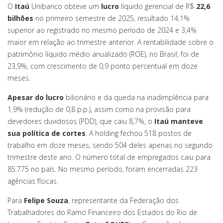
O
Itaú
Unibanco obteve um
lucro
líquido gerencial de R$
22,6
bilhões
no primeiro semestre de 2025, resultado 14,1%
superior ao registrado no mesmo período de 2024 e 3,4%
maior em relação ao trimestre anterior. A rentabilidade sobre o
patrimônio líquido médio anualizado (ROE), no Brasil, foi de
23,9%, com crescimento de 0,9 ponto percentual em doze
meses.
Apesar do lucro
bilionário e da queda na inadimplência para
1,9% (redução de 0,8 p.p.), assim como na provisão para
devedores duvidosos (PDD), que caiu 8,7%, o
Itaú manteve
sua política de cortes
. A holding fechou 518 postos de
trabalho em doze meses, sendo 504 deles apenas no segundo
trimestre deste ano. O número total de empregados caiu para
85.775 no país. No mesmo período, foram encerradas 223
agências físicas.
Para
Felipe Souza
, representante da Federação dos
Trabalhadores do Ramo Financeiro dos Estados do Rio de