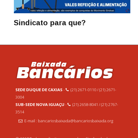
Sindicato para que?
SEDE DUQUE DE CAXIAS
-
(21) 2671-0110 / (21) 2671-
3004
SUB-SEDE NOVA IGUAÇU
-
(21) 2658-8041 / (21) 2767-
3514
E-mail : bancariosbaixada@bancariosbaixada.org