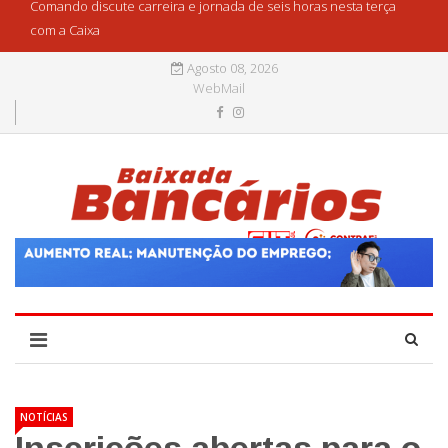
Comando discute carreira e jornada de seis horas nesta terça
com a Caixa
Agosto 08, 2026
WebMail
NOTÍCIAS