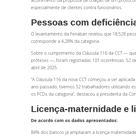
acolhimento da proposta de criação de um protocol
especialmente de clientes contra funcionários.
Pessoas com deficiênci
O levantamento da Fenaban revelou que 18.528 pess
corresponde a 4,28% da categoria.
Sobre o cumprimento da Cláusula 116 da CCT — que
próteses —, foram registradas 101 ocorrências: 52 
abril de 2025.
“A Cláusula 116 da nova CCT começou a ser aplicada
ano passado, tivemos 52 trabalhadores utilizando es
os PCDs da categoria”, destacou a presidenta da Cont
Licença-maternidade e l
De acordo com os dados apresentados:
84% dos bancos já ampliaram a licença-maternidade 