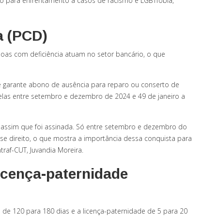
o para enfrentamento à casos de racismo e LGBTfobia,
a (PCD)
oas com deficiência atuam no setor bancário, o que
 garante abono de ausência para reparo ou conserto de
delas entre setembro e dezembro de 2024 e 49 de janeiro a
 assim que foi assinada. Só entre setembro e dezembro do
se direito, o que mostra a importância dessa conquista para
raf-CUT, Juvandia Moreira.
icença-paternidade
de 120 para 180 dias e a licença-paternidade de 5 para 20