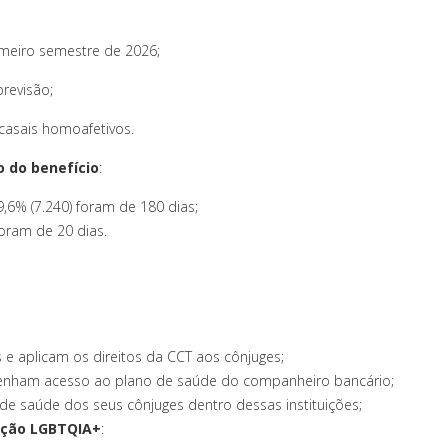
meiro semestre de 2026;
revisão;
asais homoafetivos.
 do benefício
:
,6% (7.240) foram de 180 dias;
foram de 20 dias.
e aplicam os direitos da CCT aos cônjuges;
enham acesso ao plano de saúde do companheiro bancário;
e saúde dos seus cônjuges dentro dessas instituições;
nação LGBTQIA+
: