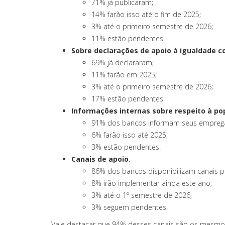
71% já publicaram;
14% farão isso até o fim de 2025;
3% até o primeiro semestre de 2026;
11% estão pendentes.
Sobre declarações de apoio à igualdade 
69% já declararam;
11% farão em 2025;
3% até o primeiro semestre de 2026;
17% estão pendentes.
Informações internas sobre respeito à p
91% dos bancos informam seus empreg
6% farão isso até 2025;
3% estão pendentes.
Canais de apoio
:
86% dos bancos disponibilizam canais p
8% irão implementar ainda este ano;
3% até o 1º semestre de 2026;
3% seguem pendentes.
Vale destacar que 94% desses canais são os mesmos 