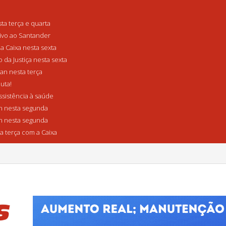
a terça e quarta
tivo ao Santander
a Caixa nesta sexta
da Justiça nesta sexta
n nesta terça
uta!
sistência à saúde
 nesta segunda
 nesta segunda
a terça com a Caixa