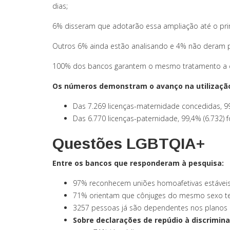
dias;
6% disseram que adotarão essa ampliação até o pri
Outros 6% ainda estão analisando e 4% não deram p
100% dos bancos garantem o mesmo tratamento a c
Os números demonstram o avanço na utilização
Das 7.269 licenças-maternidade concedidas, 99
Das 6.770 licenças-paternidade, 99,4% (6.732) 
Questões LGBTQIA+
Entre os bancos que responderam à pesquisa:
97% reconhecem uniões homoafetivas estáveis 
71% orientam que cônjuges do mesmo sexo t
3257 pessoas já são dependentes nos planos d
Sobre declarações de repúdio à discrimi