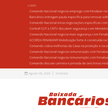
+LIDAS:
Comando Nacional negocia emprego com Fenaban nest
Bancários entregam pauta específica para renovar adi
Comando Nacional inicia negociações específicas com 
Contraf-CUT e CNTV discutem segurança com Ministério 
Comando Nacional negocia mais segurança com Fenaba
ACORDA FENABAN!!! Mobilização forte é construída na l
Comando cobra melhorias da Caixa na proteção e na as
Comando Nacional negocia remuneração com Fenaban
Comando Nacional negocia remuneração com Fenaban
Comando discute carreira e jornada de seis horas nest
Agosto 06, 2026
WebMail