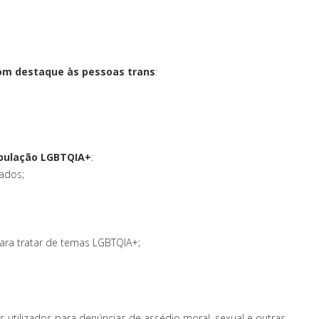
com destaque às pessoas trans
:
opulação LGBTQIA+
:
ados;
ara tratar de temas LGBTQIA+;
utilizados para denúncias de assédio moral, sexual e outras