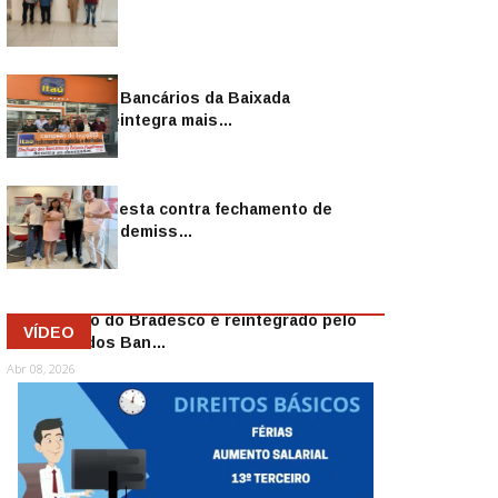
Sindicato dos Bancários da Baixada
Fluminense reintegra mais…
Jul 14, 2026
Sindicato protesta contra fechamento de
agências e as demiss…
Mai 13, 2026
Funcionário do Bradesco é reintegrado pelo
VÍDEO
Sindicato dos Ban…
Abr 08, 2026