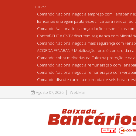
+LIDAS:
Comando Nacional negocia emprego com Fenaban nest
Bancários entregam pauta específica para renovar adi
Comando Nacional inicia negociações específicas com 
Contraf-CUT e CNTV discutem segurança com Ministério 
Comando Nacional negocia mais segurança com Fenaba
ACORDA FENABAN!!! Mobilização forte é construída na l
Comando cobra melhorias da Caixa na proteção e na as
Comando Nacional negocia remuneração com Fenaban
Comando Nacional negocia remuneração com Fenaban
Comando discute carreira e jornada de seis horas nest
Agosto 07, 2026
WebMail