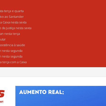
a terça e quarta
tivo ao Santander
a Caixa nesta sexta
da Justiça nesta sexta
n nesta terça
uta!
sistência à saúde
 nesta segunda
 nesta segunda
a terça com a Caixa