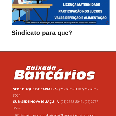
Sindicato para que?
SEDE DUQUE DE CAXIAS
-
(21) 2671-0110 / (21) 2671-
3004
SUB-SEDE NOVA IGUAÇU
-
(21) 2658-8041 / (21) 2767-
3514
E-mail : bancariosbaixada@bancariosbaixada.org