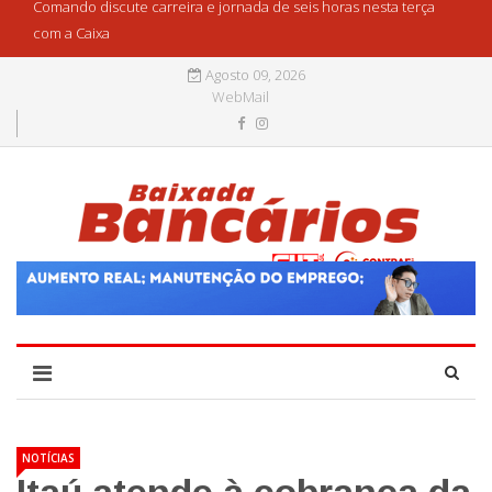
Comando discute carreira e jornada de seis horas nesta terça
com a Caixa
Agosto 09, 2026
WebMail
NOTÍCIAS