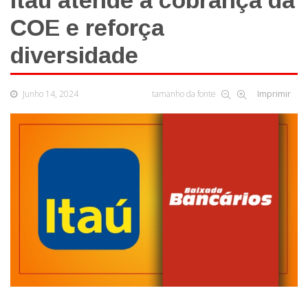
Itaú atende à cobrança da
COE e reforça
diversidade
Junho 14, 2024
tamanho da fonte
Imprimir