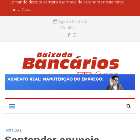
Comando discute carreira e jornada de seis horas nesta terça
com a Caixa
Agosto 07, 2026
WebMail
NOTÍCIAS