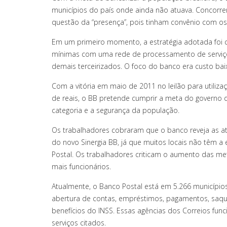
municípios do país onde ainda não atuava. Concorr
questão da “presença”, pois tinham convênio com os
Em um primeiro momento, a estratégia adotada foi c
mínimas com uma rede de processamento de serviço 
demais terceirizados. O foco do banco era custo bai
Com a vitória em maio de 2011 no leilão para utiliz
de reais, o BB pretende cumprir a meta do governo d
categoria e a segurança da população.
Os trabalhadores cobraram que o banco reveja as at
do novo Sinergia BB, já que muitos locais não têm
Postal. Os trabalhadores criticam o aumento das me
mais funcionários.
Atualmente, o Banco Postal está em 5.266 municípios
abertura de contas, empréstimos, pagamentos, saque
benefícios do INSS. Essas agências dos Correios fu
serviços citados.