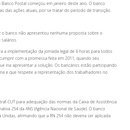
do Banco Postal começou em janeiro deste ano. O banco
vas das ações atuais, por se tratar do período de transição.
ez o banco não apresentou nenhuma proposta sobre o
salários.
a implementação da jornada legal de 6 horas para todos
ão cumprir com a promessa feita em 2011, quando seu
que iria apresentar a solução. Os bancários estão participando
na e que respeite a representação dos trabalhadores no
ntraf-CUT para adequação das normas da Caixa de Assistência
ativa 254 da ANS (Agência Nacional de Saúde). O banco
a Unidas, afirmando que a RN 254 não deveria ser aplicada