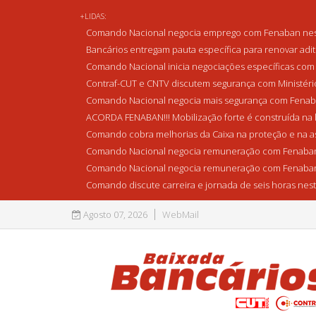
+LIDAS:
Comando Nacional negocia emprego com Fenaban nest
Bancários entregam pauta específica para renovar adi
Comando Nacional inicia negociações específicas com 
Contraf-CUT e CNTV discutem segurança com Ministério 
Comando Nacional negocia mais segurança com Fenaba
ACORDA FENABAN!!! Mobilização forte é construída na l
Comando cobra melhorias da Caixa na proteção e na as
Comando Nacional negocia remuneração com Fenaban
Comando Nacional negocia remuneração com Fenaban
Comando discute carreira e jornada de seis horas nest
Agosto 07, 2026
WebMail