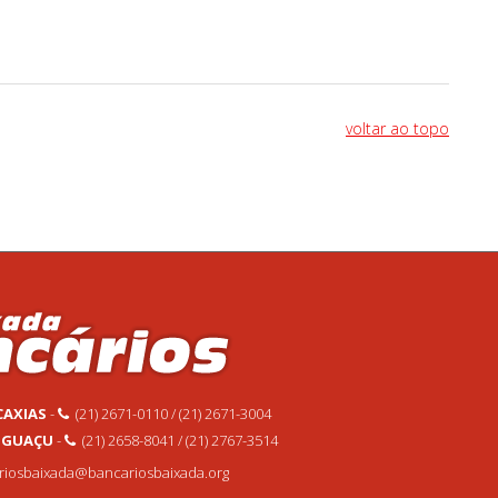
voltar ao topo
CAXIAS
-
(21) 2671-0110 / (21) 2671-3004
 IGUAÇU
-
(21) 2658-8041 / (21) 2767-3514
ariosbaixada@bancariosbaixada.org