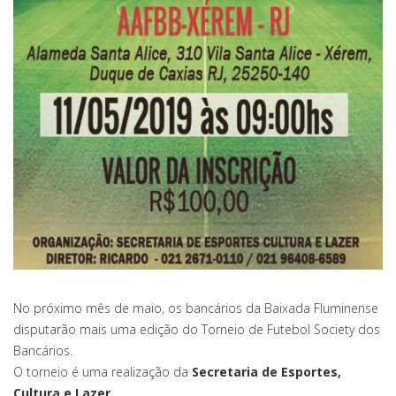
No próximo mês de maio, os bancários da Baixada Fluminense
disputarão mais uma edição do Torneio de Futebol Society dos
Bancários.
O torneio é uma realização da
Secretaria de Esportes,
Cultura e Lazer
.