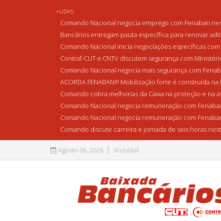
+LIDAS:
Comando Nacional negocia emprego com Fenaban nest
Bancários entregam pauta específica para renovar adi
Comando Nacional inicia negociações específicas com 
Contraf-CUT e CNTV discutem segurança com Ministério 
Comando Nacional negocia mais segurança com Fenaba
ACORDA FENABAN!!! Mobilização forte é construída na l
Comando cobra melhorias da Caixa na proteção e na as
Comando Nacional negocia remuneração com Fenaban
Comando Nacional negocia remuneração com Fenaban
Comando discute carreira e jornada de seis horas nest
Agosto 06, 2026
WebMail