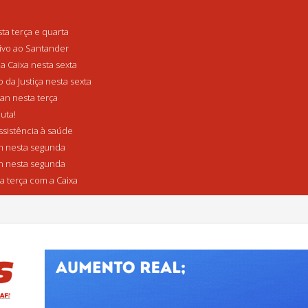
a terça e quarta
tivo ao Santander
a Caixa nesta sexta
da Justiça nesta sexta
n nesta terça
uta!
sistência à saúde
 nesta segunda
 nesta segunda
a terça com a Caixa