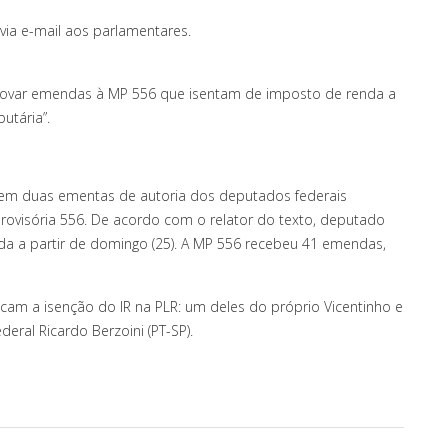
ia e-mail aos parlamentares.
aprovar emendas à MP 556 que isentam de imposto de renda a
butária”.
a em duas ementas de autoria dos deputados federais
 Provisória 556. De acordo com o relator do texto, deputado
ada a partir de domingo (25). A MP 556 recebeu 41 emendas,
am a isenção do IR na PLR: um deles do próprio Vicentinho e
eral Ricardo Berzoini (PT-SP).