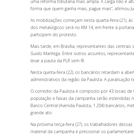
uma reforma tributária mais ampla. A carga não é alta n
forma que quem ganha mais, pague mais”, afirmou Ju
As mobilizações começam nesta quarta-feira (21), à
dos metalúrgicos será no KM 14, em frente à portari
participem do protesto.
Mais tarde, em Brasília, representantes das centrais
Guido Mantega. Entre outros assuntos, representante
levar a pauta da PLR sem IR.
Nesta quinta-feira (22), os bancários retardam a ab
administrativos da região da Paulista. A paralisação te
O corredor da Paulista é composto por 43 locais de t
população e faixas da campanha serão estendidas no
Banco Central (Avenida Paulista, 1.204) bancários, me
grande ato.
Na próxima terça-feira (27), os trabalhadores dessas
material da campanha e pressionar os parlamentare