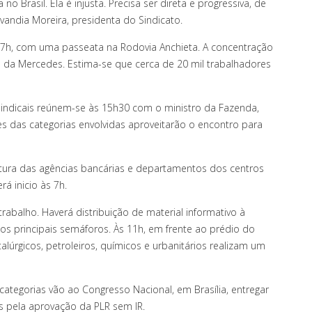
o Brasil. Ela é injusta. Precisa ser direta e progressiva, de
vandia Moreira, presidenta do Sindicato.
s 7h, com uma passeata na Rodovia Anchieta. A concentração
a da Mercedes. Estima-se que cerca de 20 mil trabalhadores
 sindicais reúnem-se às 15h30 com o ministro da Fazenda,
s das categorias envolvidas aproveitarão o encontro para
ertura das agências bancárias e departamentos dos centros
rá inicio às 7h.
rabalho. Haverá distribuição de material informativo à
s principais semáforos. Às 11h, em frente ao prédio do
talúrgicos, petroleiros, químicos e urbanitários realizam um
 categorias vão ao Congresso Nacional, em Brasília, entregar
s pela aprovação da PLR sem IR.