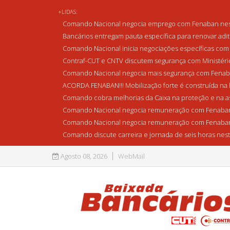
+LIDAS:
Comando Nacional negocia emprego com Fenaban nest
Bancários entregam pauta específica para renovar adi
Comando Nacional inicia negociações específicas com 
Contraf-CUT e CNTV discutem segurança com Ministério 
Comando Nacional negocia mais segurança com Fenaba
ACORDA FENABAN!!! Mobilização forte é construída na l
Comando cobra melhorias da Caixa na proteção e na as
Comando Nacional negocia remuneração com Fenaban
Comando Nacional negocia remuneração com Fenaban
Comando discute carreira e jornada de seis horas nest
Agosto 08, 2026
WebMail