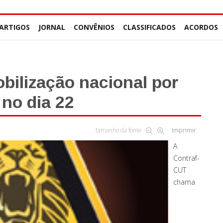
ARTIGOS
JORNAL
CONVÊNIOS
CLASSIFICADOS
ACORDOS
bilização nacional por
 no dia 22
tamanho da fonte
Imprimir
A
Contraf-
CUT
chama