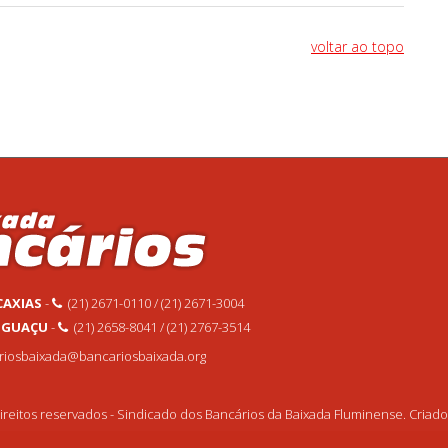
voltar ao topo
CAXIAS
-
(21) 2671-0110 / (21) 2671-3004
 IGUAÇU
-
(21) 2658-8041 / (21) 2767-3514
ariosbaixada@bancariosbaixada.org
reitos reservados - Sindicado dos Bancários da Baixada Fluminense. Criad