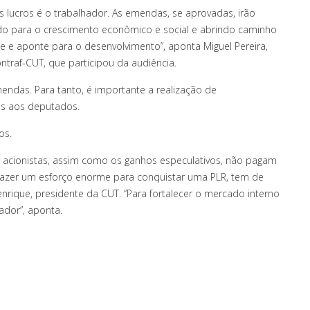
 lucros é o trabalhador. As emendas, se aprovadas, irão
ndo para o crescimento econômico e social e abrindo caminho
e e aponte para o desenvolvimento”, aponta Miguel Pereira,
ntraf-CUT, que participou da audiência.
ndas. Para tanto, é importante a realização de
ns aos deputados.
os.
tre acionistas, assim como os ganhos especulativos, não pagam
 fazer um esforço enorme para conquistar uma PLR, tem de
Henrique, presidente da CUT. “Para fortalecer o mercado interno
ador”, aponta.