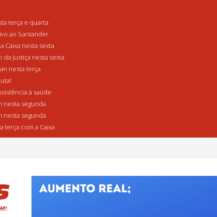
a terça e quarta
tivo ao Santander
a Caixa nesta sexta
da Justiça nesta sexta
n nesta terça
uta!
sistência à saúde
 nesta segunda
 nesta segunda
a terça com a Caixa