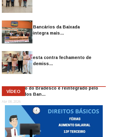
Sindicato dos Bancários da Baixada
Fluminense reintegra mais…
Jul 14, 2026
Sindicato protesta contra fechamento de
agências e as demiss…
Mai 13, 2026
Funcionário do Bradesco é reintegrado pelo
VÍDEO
Sindicato dos Ban…
Abr 08, 2026