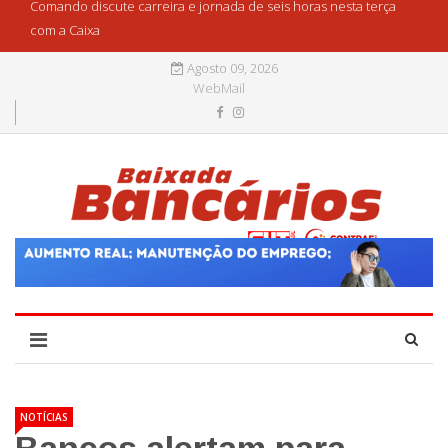
Comando discute carreira e jornada de seis horas nesta terça
com a Caixa
Agosto 09, 2026
WebMail
NOTÍCIAS