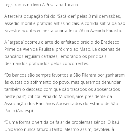
registradas no livro A Privataria Tucana.
A terceira ocupação foi do “Satã-der” pelas 3 mil demissões,
assédio moral e práticas antissindicais. A corrida-sátira da São
Silvestre aconteceu nesta quarta-feira 28 na Avenida Paulista.
A ‘largada’ ocorreu diante do enfeitado prédio do Bradesco
Prime da Avenida Paulista, próximo ao Masp. Lá dezenas de
bancários erguiam cartazes, lembrando os principais
desmandos praticados pelos concorrentes.
“Os bancos são sempre favoritos a São Pilantra por ganharem
às custas do sofrimento do povo, mas queremos denunciar
também o descaso com que são tratados os aposentados
neste país”, criticou Arnaldo Muchon, vice-presidente da
Associação dos Bancários Aposentados do Estado de São
Paulo (Abaesp).
“É uma forma divertida de falar de problemas sérios. O Itaú
Unibanco nunca faturou tanto. Mesmo assim, devolveu à