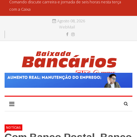
Comando discute carreira e jornada de seis horas nesta terça
com a Caixa
Agosto 08, 2026
WebMail
NOTÍCIAS