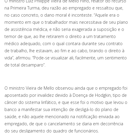
O ministro Luiz Philippe Vieira de Mello Filho, relator do recurso
na Primeira Turma, deu razão ao empregado e ressaltou que,
no caso concreto, o dano moral é inconteste. “Aquele era o
momento em que o trabalhador mais necessitava de seu plano
de assistência médica, e não seria exagerada a suposição e o
temor de que, ao lhe retirarem o direito a um tratamento
médico adequado, com o qual contara durante seu contrato
de trabalho, lhe estavam, ao fim e ao cabo, tirando o direito à
vida”, afirmou. “Pode-se visualizar ali, facilmente, um sentimento
de total desamparo”.
O ministro Vieira de Mello observou ainda que o empregado foi
aposentado por invalidez devido à Doença de Hodgkin, tipo de
câncer do sistema linfático, e que esse foi o motivo que levou o
banco a manifestar sua intenção de desligá-lo do plano de
saúde, e não aquele mencionado na notificação enviada ao
empregado, de que o cancelamento se daria em decorrência
do seu desligamento do quadro de funcionários.