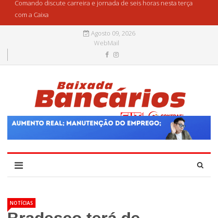
Comando discute carreira e jornada de seis horas nesta terça
com a Caixa
Agosto 09, 2026
WebMail
NOTÍCIAS