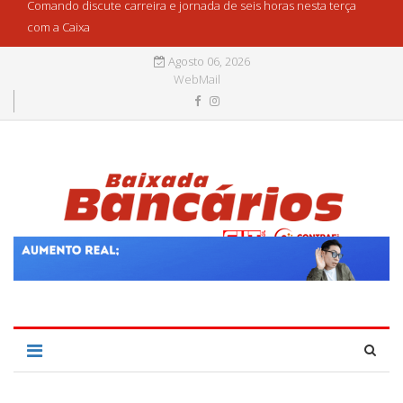
Comando discute carreira e jornada de seis horas nesta terça
com a Caixa
Agosto 06, 2026
WebMail