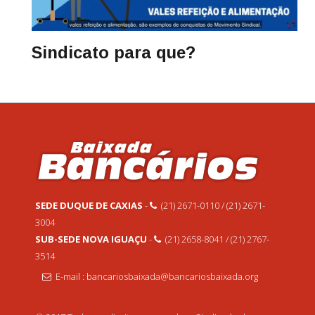
Sindicato para que?
SEDE DUQUE DE CAXIAS
-
(21) 2671-0110 / (21) 2671-
3004
SUB-SEDE NOVA IGUAÇU
-
(21) 2658-8041 / (21) 2767-
3514
E-mail : bancariosbaixada@bancariosbaixada.org