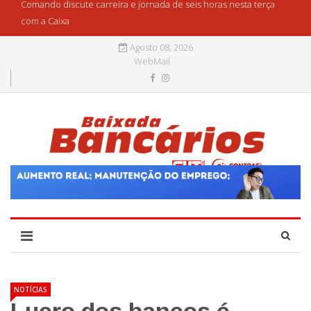
Comando discute carreira e jornada de seis horas nesta terça
com a Caixa
Agosto 08, 2026
WebMail
NOTÍCIAS