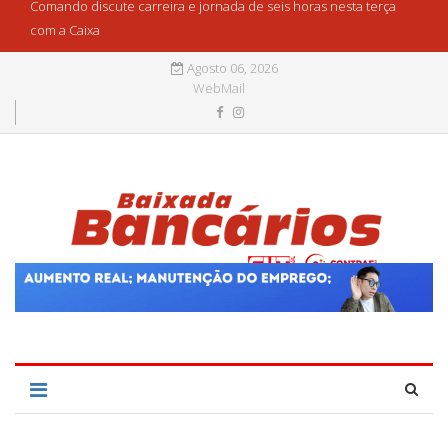
Comando discute carreira e jornada de seis horas nesta terça
com a Caixa
Agosto 06, 2026
WebMail