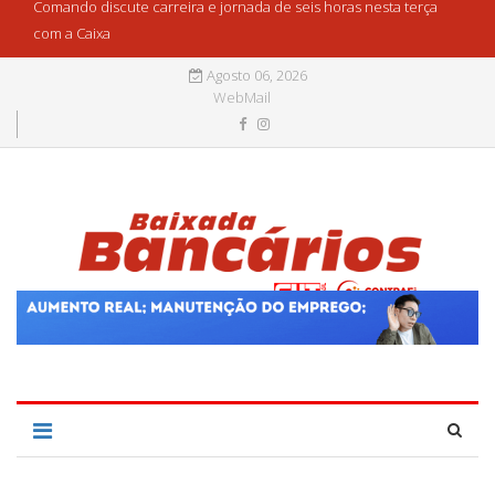
Comando discute carreira e jornada de seis horas nesta terça
com a Caixa
Agosto 06, 2026
WebMail