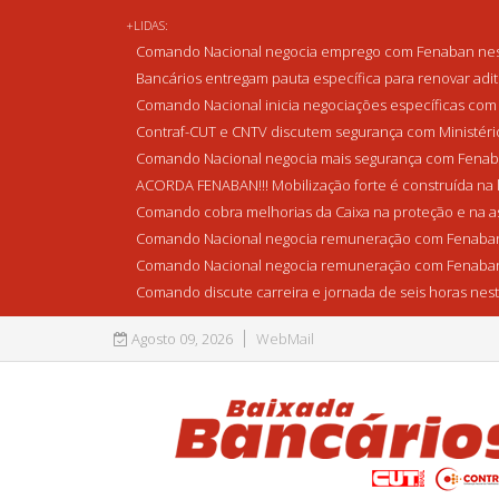
+LIDAS:
Comando Nacional negocia emprego com Fenaban nest
Bancários entregam pauta específica para renovar adi
Comando Nacional inicia negociações específicas com 
Contraf-CUT e CNTV discutem segurança com Ministério 
Comando Nacional negocia mais segurança com Fenaba
ACORDA FENABAN!!! Mobilização forte é construída na l
Comando cobra melhorias da Caixa na proteção e na as
Comando Nacional negocia remuneração com Fenaban
Comando Nacional negocia remuneração com Fenaban
Comando discute carreira e jornada de seis horas nest
Agosto 09, 2026
WebMail