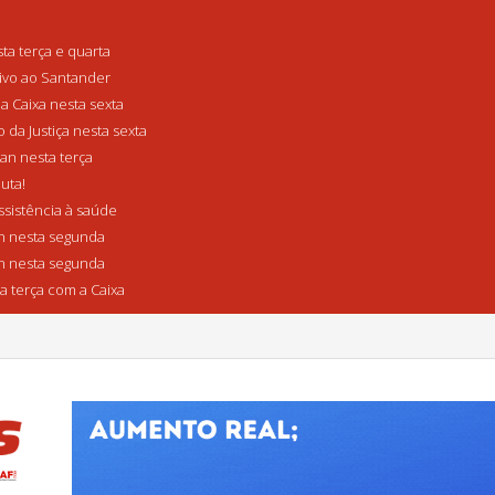
a terça e quarta
tivo ao Santander
a Caixa nesta sexta
da Justiça nesta sexta
n nesta terça
uta!
sistência à saúde
 nesta segunda
 nesta segunda
a terça com a Caixa