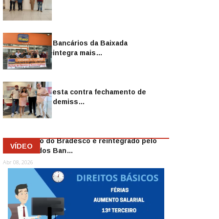
Sindicato dos Bancários da Baixada
Fluminense reintegra mais…
Jul 14, 2026
Sindicato protesta contra fechamento de
agências e as demiss…
Mai 13, 2026
Funcionário do Bradesco é reintegrado pelo
VÍDEO
Sindicato dos Ban…
Abr 08, 2026