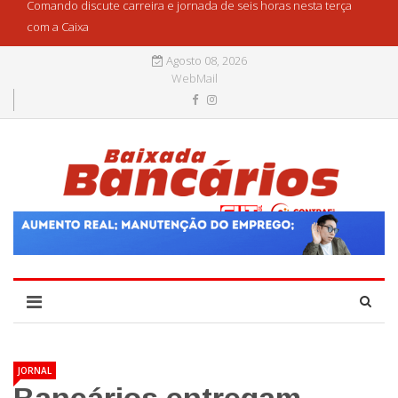
Comando discute carreira e jornada de seis horas nesta terça
com a Caixa
Agosto 08, 2026
WebMail
JORNAL